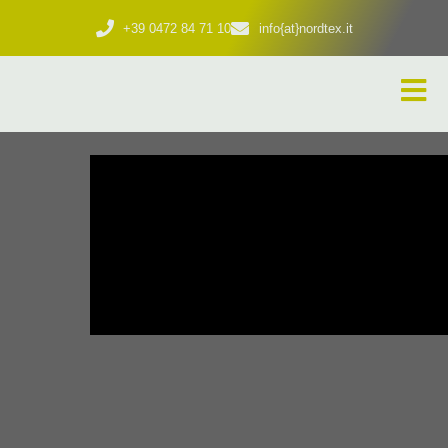
+39 0472 84 71 10
info{at}nordtex.it