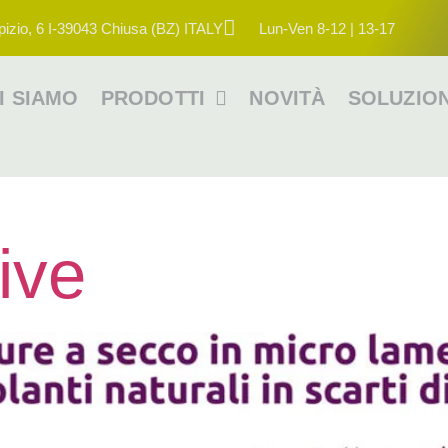
pizio, 6 I-39043 Chiusa (BZ) ITALY
Lun-Ven 8-12 | 13-17
I SIAMO
PRODOTTI
NOVITÀ
SOLUZION
ive