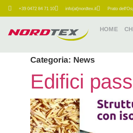
+39 0472 84 71 10
info{at}nordtex.it
Prato dell'Os
HOME
CH
Categoria:
News
Edifici pass