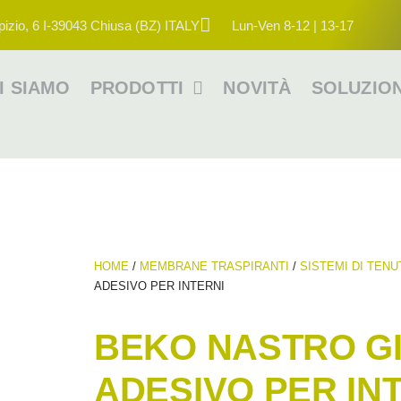
pizio, 6 I-39043 Chiusa (BZ) ITALY
Lun-Ven 8-12 | 13-17
I SIAMO
PRODOTTI
NOVITÀ
SOLUZION
HOME
/
MEMBRANE TRASPIRANTI
/
SISTEMI DI TENU
ADESIVO PER INTERNI
BEKO NASTRO G
ADESIVO PER IN