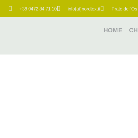
+39 0472 84 71 10
info{at}nordtex.it
Prato dell'Os
HOME
CH