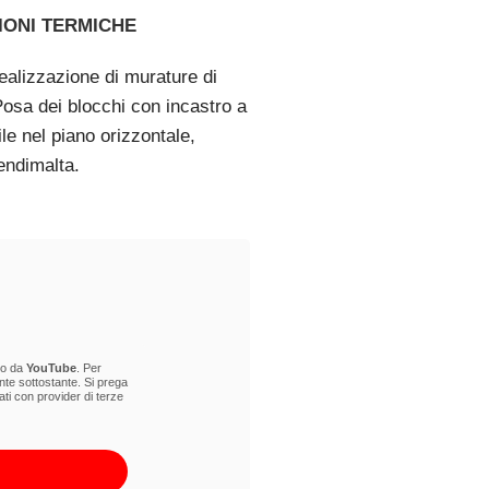
IONI TERMICHE
realizzazione di murature di
osa dei blocchi con incastro a
ile nel piano orizzontale,
tendimalta.
to da
YouTube
. Per
nte sottostante. Si prega
ti con provider di terze