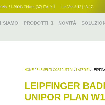
pizio, 6 I-39043 Chiusa (BZ) ITALY
Lun-Ven 8-12 | 13-17
I SIAMO
PRODOTTI
NOVITÀ
SOLUZION
HOME
/
ELEMENTI COSTRUTTIVI
/
LATERIZI
/ LEIPFI
LEIPFINGER BAD
UNIPOR PLAN W1