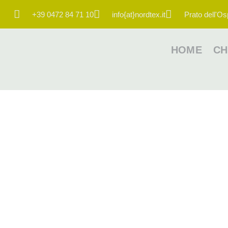
+39 0472 84 71 10
info{at}nordtex.it
Prato dell'Os
HOME
CH