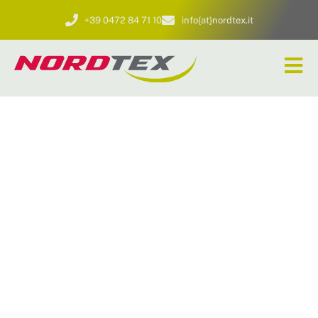
+39 0472 84 71 10
info{at}nordtex.it