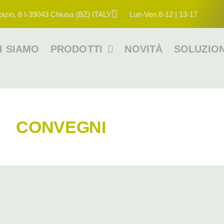
pizio, 6 I-39043 Chiusa (BZ) ITALY
Lun-Ven 8-12 | 13-17
I SIAMO
PRODOTTI
NOVITÀ
SOLUZION
CONVEGNI