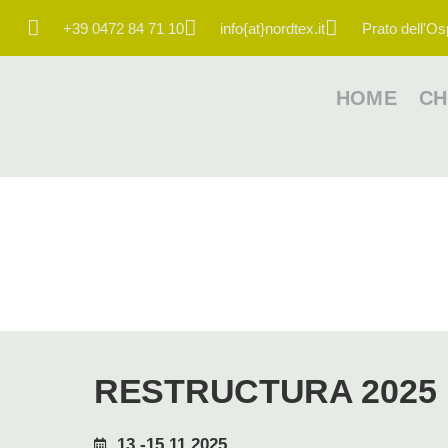
+39 0472 84 71 10
info{at}nordtex.it
Prato dell'Os
HOME
CH
RESTRUCTURA 2025
13.-15.11.2025