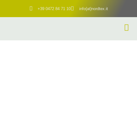
+39 0472 84 71 10
info{at}nordtex.it