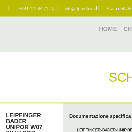
+39 0472 84 71 10
info{at}nordtex.it
Prato dell'Os
HOME
CH
SC
LEIPFINGER
Documentazione specifica
BADER
UNIPOR W07
LEIPFINGER-BADER-UNIPO